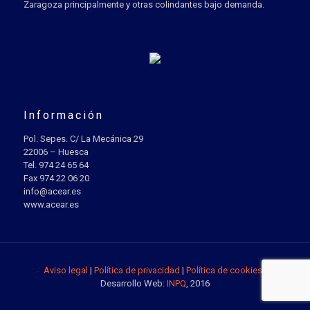
Zaragoza principalmente y otras colindantes bajo demanda.
Información
Pol. Sepes. C/ La Mecánica 29
22006 – Huesca
Tel. 974 24 65 64
Fax 974 22 06 20
info@acear.es
www.acear.es
Aviso legal
|
Política de privacidad
|
Política de cookies
|
Desarrollo Web:
INPQ
, 2016